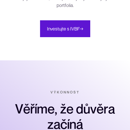
portfolia.
Investujte s IVBF
→
V
Ý
K
O
N
N
O
S
T
V
ě
ř
í
m
e
,
ž
e
d
ů
v
ě
r
a
z
a
č
í
n
á