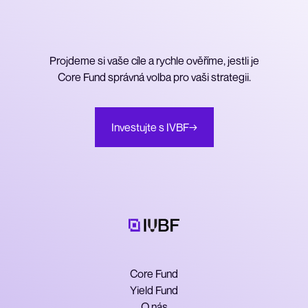
Projdeme si vaše cíle a rychle ověříme, jestli je
Core Fund správná volba pro vaši strategii.
Investujte s IVBF
→
Core Fund
Yield Fund
O nás