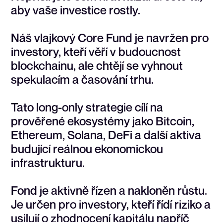
aby
vaše
investice
rostly.
Náš
vlajkový
Core
Fund
je
navržen
pro
investory,
kteří
věří
v
budoucnost
blockchainu,
ale
chtějí
se
vyhnout
spekulacím
a
časování
trhu.
Tato
long-only
strategie
cílí
na
prověřené
ekosystémy
jako
Bitcoin,
Ethereum,
Solana,
DeFi
a
další
aktiva
budující
reálnou
ekonomickou
infrastrukturu.
Fond
je
aktivně
řízen
a
nakloněn
růstu.
Je
určen
pro
investory,
kteří
řídí
riziko
a
usilují
o
zhodnocení
kapitálu
napříč