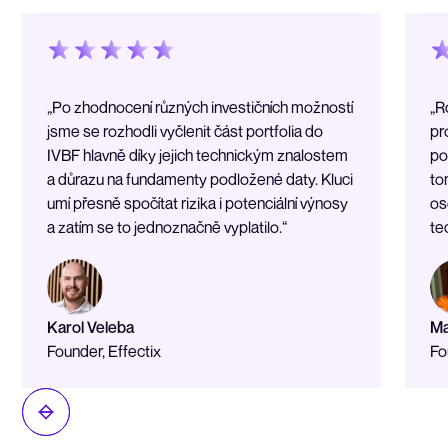
„Po zhodnocení různých investičních možností
„R
jsme se rozhodli vyčlenit část portfolia do
pr
IVBF hlavně díky jejich technickým znalostem
po
a důrazu na fundamenty podložené daty. Kluci
to
umí přesně spočítat rizika i potenciální výnosy
os
a zatím se to jednoznačně vyplatilo.“
te
Karol Veleba
Ma
Founder, Effectix
Fo