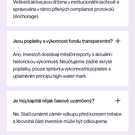
Veškerá aktiva jsou držena v institucionální úschově a
spravována v rámci přísných compliance protokolů
(Anchorage).
Jsou poplatky a výkonnost fondu transparentní?
Ano. Investoři dostávají měsíční reporty s aktuální i
historickou výkonností. Neúčtujeme žádné skryté
poplatky, pouze správní a výkonnostní poplatek s
uplatněním principu high-water mark.
Je můj kapitál nějak časově uzamčený?
Ne. Stačí oznámit záměr odkupu před koncem měsíce
a libovolná část investice může být odkoupena.