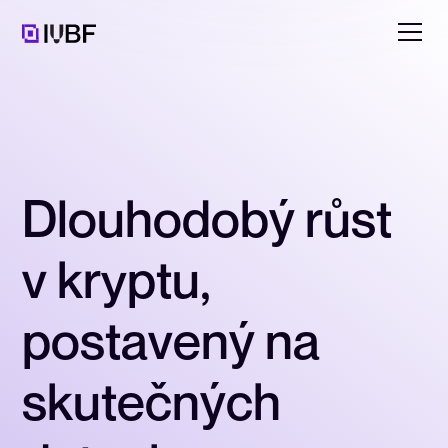
Karol Veleba, Founder Effectix
D
l
o
u
h
o
d
o
b
ý
r
ů
s
t
v
k
r
y
p
t
u
,
p
o
s
t
a
v
e
n
ý
n
a
s
k
u
t
e
č
n
ý
c
h