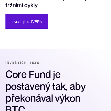
tržními
cykly.
Investujte s IVBF
→
I
N
V
E
S
T
I
Č
N
Í
T
E
Z
E
C
o
r
e
F
u
n
d
j
e
p
o
s
t
a
v
e
n
ý
t
a
k
,
a
b
y
p
ř
e
k
o
n
á
v
a
l
v
ý
k
o
n
B
T
C