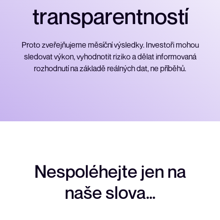
t
r
a
n
s
p
a
r
e
n
t
n
o
s
t
í
Proto zveřejňujeme měsíční výsledky. Investoři mohou
sledovat výkon, vyhodnotit riziko a dělat informovaná
rozhodnutí na základě reálných dat, ne příběhů.
N
e
s
p
o
l
é
h
e
j
t
e
j
e
n
n
a
n
a
š
e
s
l
o
v
a
…