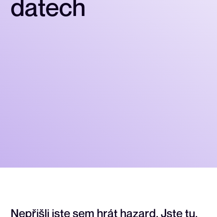
d
a
t
e
c
h
Nepřišli
jste
sem
hrát
hazard.
Jste
tu,