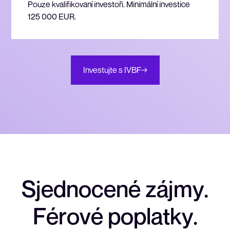
Pouze kvalifikovaní investoři. Minimální investice
125 000 EUR.
Investujte s IVBF
→
S
j
e
d
n
o
c
e
n
é
z
á
j
m
y
.
F
é
r
o
v
é
p
o
p
l
a
t
k
y
.