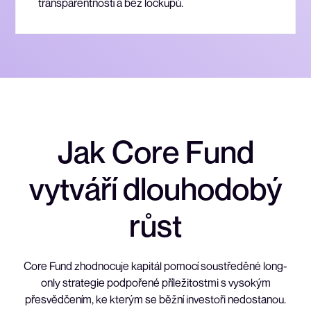
transparentností a bez lockupů.
J
a
k
C
o
r
e
F
u
n
d
v
y
t
v
á
ř
í
d
l
o
u
h
o
d
o
b
ý
r
ů
s
t
Core Fund zhodnocuje kapitál pomocí soustředěné long-
only strategie podpořené příležitostmi s vysokým
přesvědčením, ke kterým se běžní investoři nedostanou.