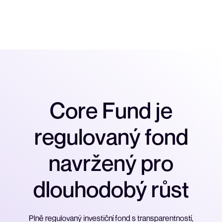
C
o
r
e
F
u
n
d
j
e
r
e
g
u
l
o
v
a
n
ý
f
o
n
d
n
a
v
r
ž
e
n
ý
p
r
o
d
l
o
u
h
o
d
o
b
ý
r
ů
s
t
Plně regulovaný investiční fond s transparentností,