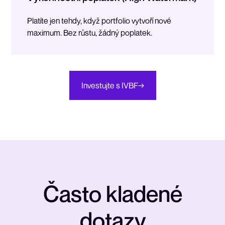
Platíte jen tehdy, když portfolio vytvoří nové
maximum. Bez růstu, žádný poplatek.
Investujte s IVBF
→
Č
a
s
t
o
k
l
a
d
e
n
é
d
o
t
a
z
y